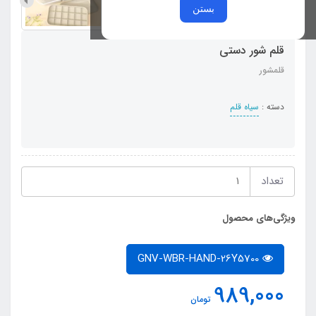
بستن
قلم شور دستی
قلمشور
دسته :
سیاه قلم
تعداد
ویژگی‌های محصول
GNV-WBR-HAND-26Y5700
989,000
تومان