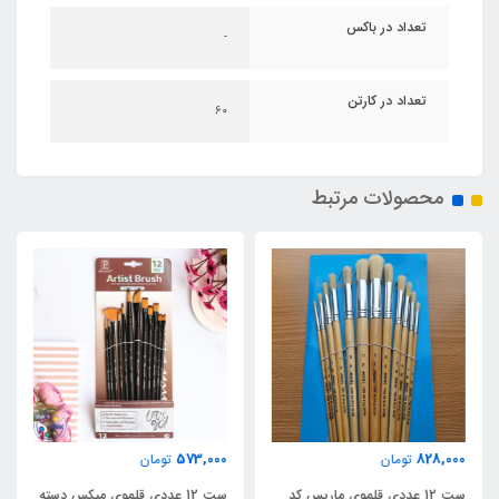
تعداد در باکس
-
تعداد در کارتن
60
محصولات مرتبط
573,000
828,000
تومان
تومان
ست 12 عددی قلموی ماریس کد
ست 12 عددی قلموی میکس دسته