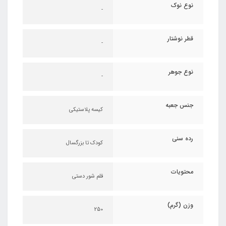
نوع نوک
-
قطر نوشتار
-
نوع جوهر
-
جنس جعبه
کیسه پلاستیکی
رده سنی
کودک تا بزرگسال
محتویات
قلم شور دستی
وزن (گرم)
250