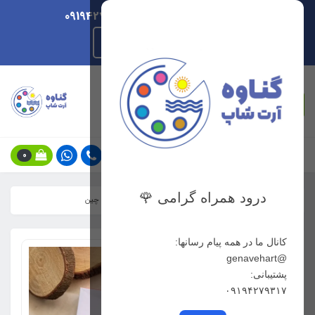
ارسال هر روزه/ پشتیبانی 09194279317
راهنمای ثبت سفارش
جستجو
0
درود همراه گرامی 🌹
خانه
فهرست محصولات
رنگ روغن 24 رنگ وینزور ساخت چین
کانال ما در همه پیام رسانها:
@genavehart
پشتیبانی:
۰۹۱۹۴۲۷۹۳۱۷