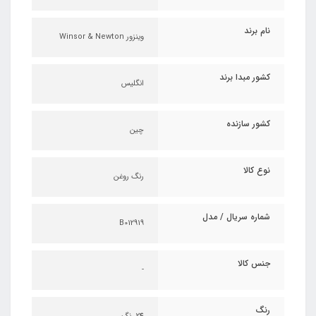
نام برند
وینزور Winsor & Newton
کشور مبدا برند
انگلیس
کشور سازنده
چین
نوع کالا
رنگ روغن
شماره سریال / مدل
B012919
جنس کالا
-
رنگ