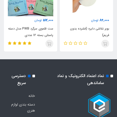
512,000
84,000
تومان
تومان
بوم نقاشی دایره (فشرده بدون
ست قلموی سرگرد PWB مدل دسته
فریم)
پاستلی بسته 12 عددی
نماد اعتماد الکترونیک و نماد
دسترسی
ساماندهی
سریع
خانه
دسته بندی لوازم
هنری