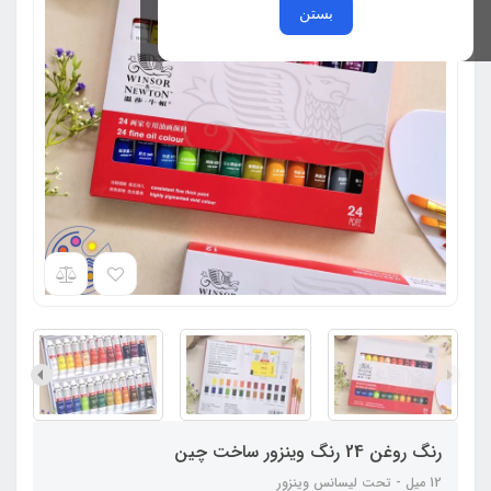
بستن
رنگ روغن 24 رنگ وینزور ساخت چین
12 میل - تحت لیسانس وینزور