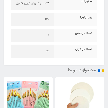
محتویات
24 عدد رنگ روغن تیوپی 12 میل
وزن (گرم)
530
تعداد در باکس
6
تعداد در کارتن
24
محصولات مرتبط