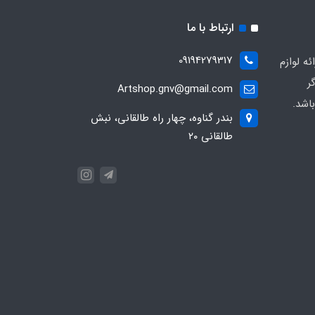
ارتباط با ما
09194279317
ه لوازم
ر
Artshop.gnv@gmail.com
اشد.
بندر گناوه، چهار راه طالقانی، نبش
طالقانی ۲۰