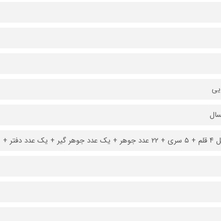
یی
سال
یر + یک عدد دفتر + برگه راهنما