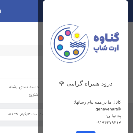
ا
سبد خرید
0
درود همراه گرامی 🌹
خانه
دسته بندی لوازم
دسته بندی رشته
هنری
هنری
کانال ما در همه پیام رسانها:
@genavehart
خانه
دسته بندی رشته هنری
گرافیک
ست کالیگرافی 35 تکه
پشتیبانی:
۰۹۱۹۴۲۷۹۳۱۷