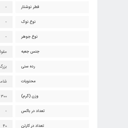
قطر نوشتار
-
نوع نوک
-
نوع جوهر
-
جنس جعبه
مقوا
رده سنی
بزرگ
محتویات
شامل ۴ قلم + ۵ سری + ۲۲ عدد جوهر + یک عدد جوهر گ
وزن (گرم)
300
تعداد در باکس
-
تعداد در کارتن
40