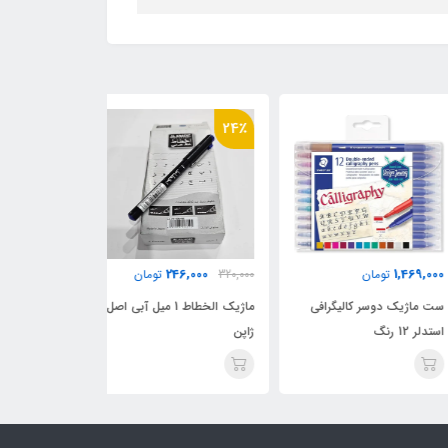
24٪
24٪
46,000
246,000
1,469,
تومان
320,000
تومان
320,000
ماژیک دوسر کالیگرافی
ماژیک الخطاط 1 میل آبی اصل
 12 رنگ
ژاپن
اصل ژاپن