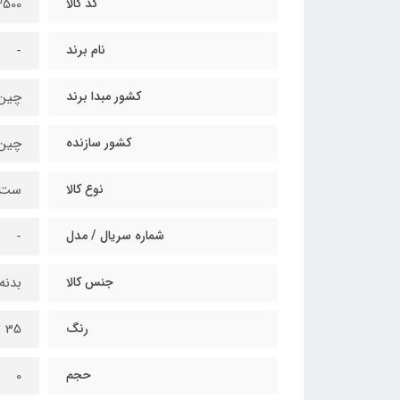
کد کالا
500
نام برند
-
کشور مبدا برند
چین
کشور سازنده
چین
نوع کالا
ست ک
شماره سریال / مدل
-
جنس کالا
بدنه
رنگ
35 تکه
حجم
0