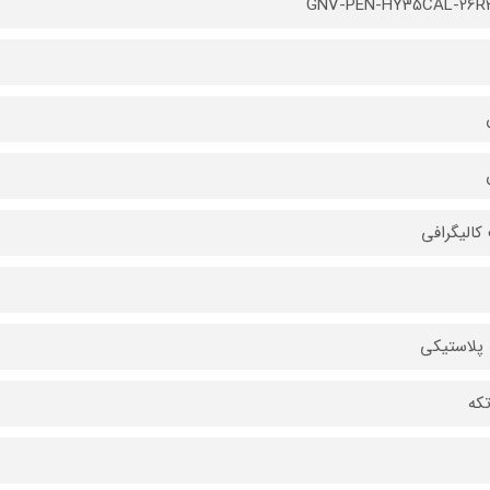
GNV-PEN-HY35CAL-26R2
الیگرافی
 پلاستیکی