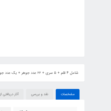
شامل ۴ قلم + ۵ سری + ۲۲ عدد جوهر + یک عدد جوهر گیر + یک عدد دفتر + برگه راهنما
مشخصات
نقد و بررسی
آثار دریافتی از