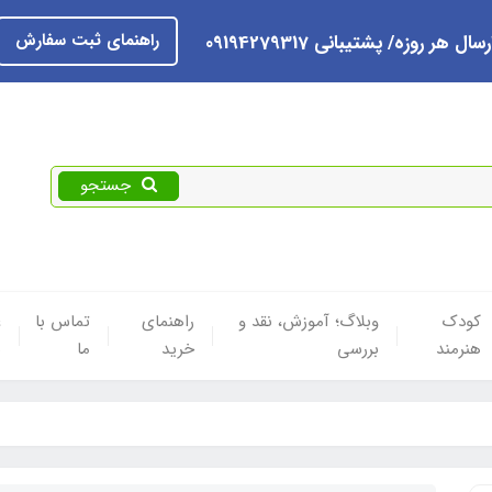
راهنمای ثبت سفارش
رسال هر روزه/ پشتیبانی 09194279317
جستجو
کودک
وبلاگ؛ آموزش، نقد و
راهنمای
تماس با
ع
هنرمند
بررسی
خرید
ما
ه