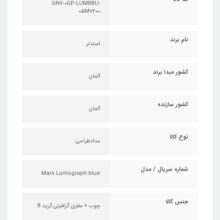
GNV-0GP-LUMBBU-
05M7200
نام برند
استدلر
کشور مبدا برند
آلمان
کشور سازنده
آلمان
نوع کالا
مدادطراحی
شماره سریال / مدل
Mars Lumograph blue
جنس کالا
چوب + مغزی گرافیتی گرید B