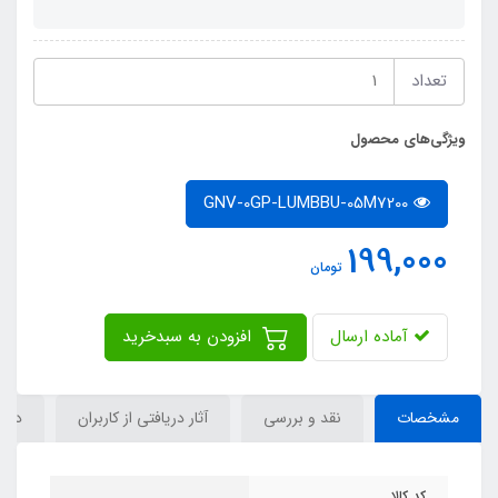
تعداد
ویژگی‌های محصول
GNV-0GP-LUMBBU-05M7200
199,000
تومان
آماده ارسال
افزودن به سبدخرید
مشخصات
نقد و بررسی
آثار دریافتی از کاربران
دیدگ
کد کالا