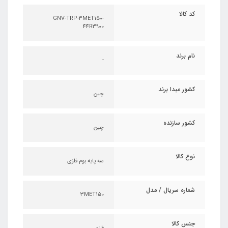
کد کالا
GNV-TRP-3MET150-
44R3900
نام برند
-
کشور مبدا برند
چین
کشور سازنده
چین
نوع کالا
سه پایه بوم فلزی
شماره سریال / مدل
3MET150
جنس کالا