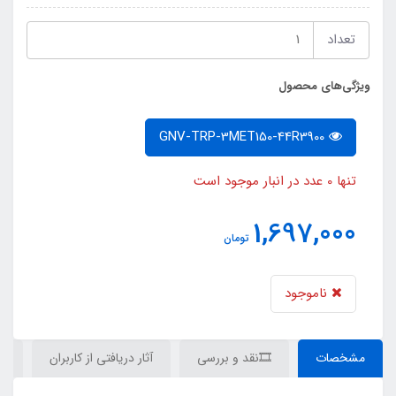
تعداد
ویژگی‌های محصول
GNV-TRP-3MET150-44R3900
تنها 0 عدد در انبار موجود است
1,697,000
تومان
ناموجود
مشخصات
🎞نقد و بررسی
آثار دریافتی از کاربران
دی