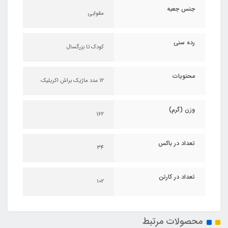
جنس جعبه
مقوایی
رده سنی
کودک تا بزرگسال
محتویات
12 عدد ماژیک براش اکریلیک
وزن (گرم)
162
تعداد در باکس
34
تعداد در کارتن
102
محصولات مرتبط