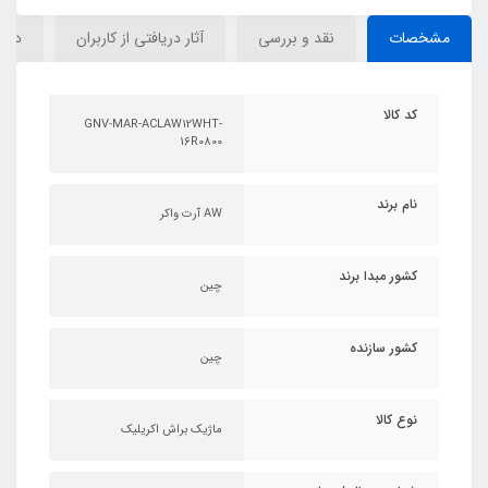
مشخصات
نقد و بررسی
آثار دریافتی از کاربران
دیدگ
کد کالا
GNV-MAR-ACLAW12WHT-
16R0800
نام برند
AW آرت واکر
کشور مبدا برند
چین
کشور سازنده
چین
نوع کالا
ماژیک براش اکریلیک