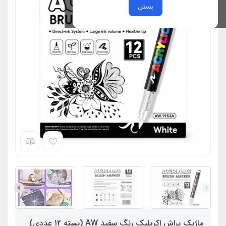
بستن
ماژیک براش اکریلیک رنگ سفید AW (بسته 12 عددی)