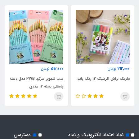
512,000
312,000
تومان
تومان
ماژیک براش اکریلیک ۱۲ رنگ پاندا
ست قلموی سرگرد PWB مدل دسته
پاستلی بسته 12 عددی
نماد اعتماد الکترونیک و نماد
دسترسی