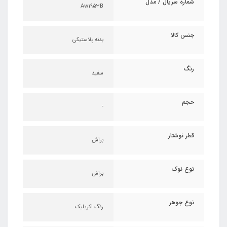
شماره سریال / مدل
Aw1953B
جنس کالا
بدنه پلاستیکی
رنگ
سفید
حجم
-
قطر نوشتار
براش
نوع نوک
براش
نوع جوهر
رنگ اکریلیک