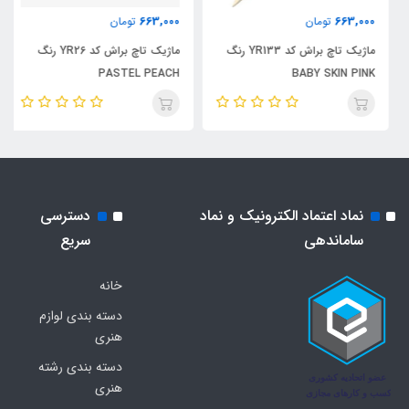
663,000
663,000
تومان
تومان
ماژیک تاچ براش کد YR133 رنگ
ماژیک تاچ براش کد YR26 رنگ
PASTEL PEACH
BABY SKIN PINK
نماد اعتماد الکترونیک و نماد
دسترسی
ساماندهی
سریع
خانه
دسته بندی لوازم
هنری
دسته بندی رشته
هنری