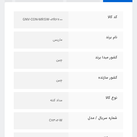
کد کالا
GNV-CON-MRSW-02R6700
نام برند
ماریس
کشور مبدا برند
چین
کشور سازنده
چین
نوع کالا
مداد کنته
شماره سریال / مدل
C7302-W