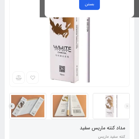
بستن
مداد کنته ماریس سفید
کنته سفید ماریس