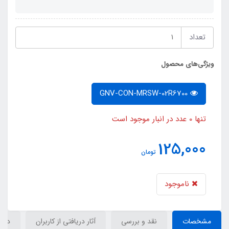
تعداد
ویژگی‌های محصول
GNV-CON-MRSW-02R6700
تنها 0 عدد در انبار موجود است
125,000
تومان
ناموجود
مشخصات
نقد و بررسی
آثار دریافتی از کاربران
دیدگ