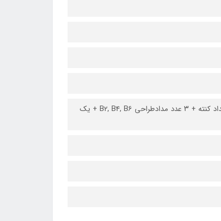
۱۲۰ عدد مدادرنگی بهمراه کیف + یک مداد بلندر + یک پاکن مدادی + ۳ عدد مداد کنته + ۳ عدد مدادطراحی B2, B4, B6 + یک