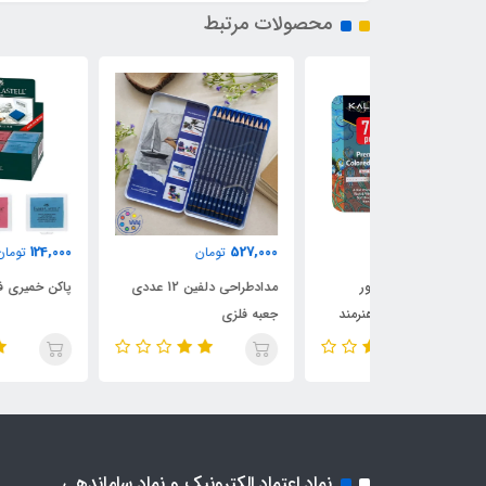
محصولات مرتبط
124,000
527,000
مان
تومان
تومان
درنگی 72 رنگ کالور
مدادطراحی دلفین 12 عددی
پاکن خمیری فابرکاستل قابدار
جعبه فلزی
نماد اعتماد الکترونیک و نماد ساماندهی