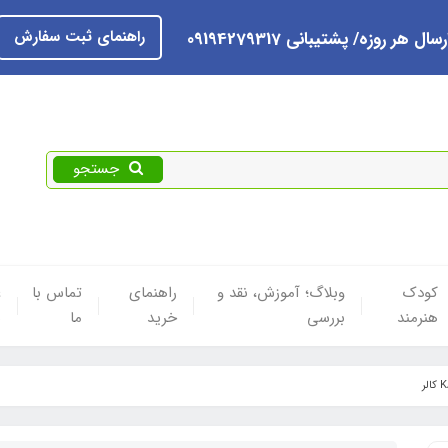
راهنمای ثبت سفارش
رسال هر روزه/ پشتیبانی 09194279317
جستجو
کودک
وبلاگ؛ آموزش، نقد و
راهنمای
تماس با
ع
هنرمند
بررسی
خرید
ما
ه