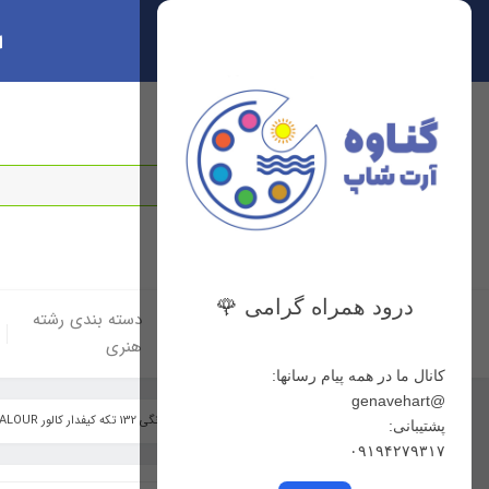
ا
سبد خرید
0
درود همراه گرامی 🌹
خانه
دسته بندی لوازم
دسته بندی رشته
هنری
هنری
کانال ما در همه پیام رسانها:
@genavehart
خانه
فهرست محصولات
ست مدادرنگی 132 تکه کیفدار کالور KALOUR کالر
پشتیبانی:
۰۹۱۹۴۲۷۹۳۱۷