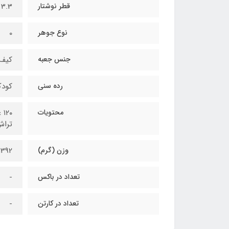
قطر نوشتار
3.3 میل
نوع جوهر
0
جنس جعبه
کیف 
رده سنی
کودک
محتویات
تراش
وزن (گرم)
1392
تعداد در باکس
-
تعداد در کارتن
-