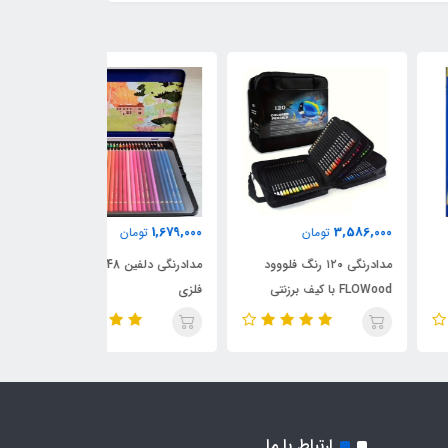
2,170,000
1,679,000
3,586,
تومان
تومان
تومان
مدادرنگی ۱۲۰ رنگ فلووود
مدادرنگی دلفین 48 رنگ جعبه
مدادرنگ
F با کیف برزنتی
فلزی
کلاسیک
ارتباط با ما