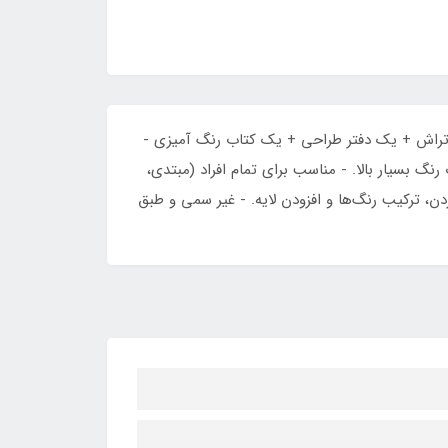
اه کیف + یک مداد بلندر + یک پاکن مدادی + ۳ عدد مداد کنته + ۳ عدد مدادطراحی B2, B4, B6 + یک تراش + یک دفتر طراحی + یک کتاب رنگ آمیزی -
نگ بسیار بالا. - مناسب برای تمام افراد (مبتدی،
دن، ترکیب رنگ‌ها و افزودن لایه. - غیر سمی و طبق