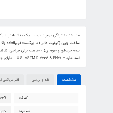
ساخت چین (کیفیت عالی) با پیگمنت فوق‌العاده بالا - 
نیمه حرفه‌ای و حرفه‌ای) - مناسب برای طراحی، نقاشی
استاندارد U.S. ASTM D-4236 & EN71-3. - دارای چارت تست رنگ. - بسته‌بندی زیبا
مشخصات
نقد و بررسی
آثار دریافتی از
کد کالا
32B
نام برند
کالور OUR