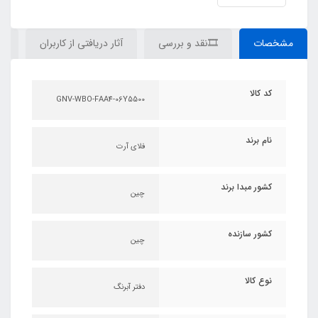
مشخصات
🎞نقد و بررسی
آثار دریافتی از کاربران
دی
کد کالا
GNV-WBO-FAA4-06Y5500
نام برند
فلای آرت
کشور مبدا برند
چین
کشور سازنده
چین
نوع کالا
دفتر آبرنگ