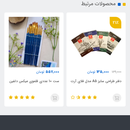
محصولات مرتبط
21٪
557,000
135,000
169,000
تومان
تومان
دفتر طراحی سایز A5 مدل فلای آرت
ست 10 عددی قلموی میکس دلفین