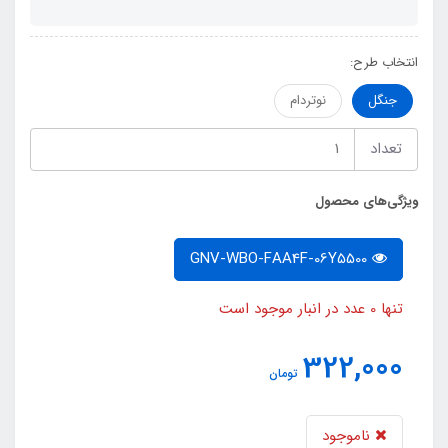
انتخاب طرح:
جنگل
نوتردام
تعداد
ویژگی‌های محصول
GNV-WBO-FAA4F-06Y5500
تنها 0 عدد در انبار موجود است
322,000
تومان
ناموجود