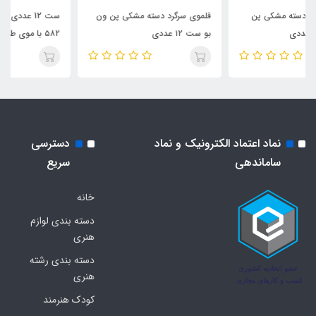
قلموی سرگرد دسته مشکی پن ون
ست 12 عددی قلموی ماریس کد
بو ست ۱۲ عددی
۵۸۲ با موی طبیعی
نماد اعتماد الکترونیک و نماد
دسترسی
ساماندهی
سریع
خانه
دسته بندی لوازم
هنری
دسته بندی رشته
هنری
کودک هنرمند