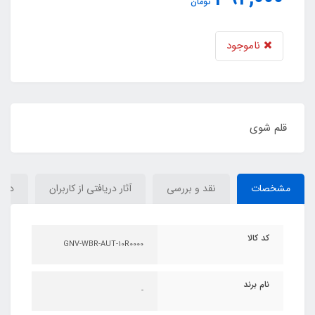
تومان
ناموجود
قلم شوی
مشخصات
نقد و بررسی
آثار دریافتی از کاربران
دیدگ
کد کالا
GNV-WBR-AUT-10R0000
نام برند
-