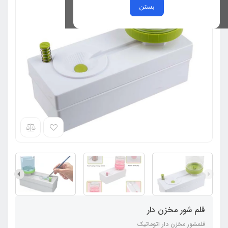
بستن
قلم شور مخزن دار
قلمشور مخزن دار اتوماتیک