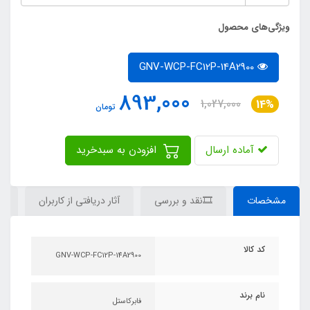
ویژگی‌های محصول
GNV-WCP-FC12P-14A2900
893,000
1,027,000
14%
تومان
آماده ارسال
افزودن به سبدخرید
مشخصات
🎞نقد و بررسی
آثار دریافتی از کاربران
دی
کد کالا
GNV-WCP-FC12P-14A2900
نام برند
فابرکاستل