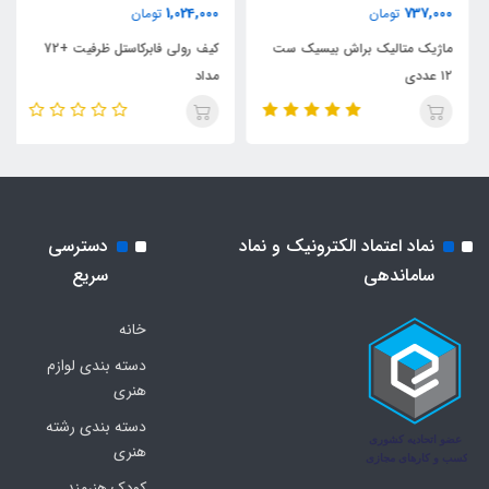
1,024,000
737,000
تومان
تومان
ماژیک متالیک براش بیسیک ست
کیف رولی فابرکاستل ظرفیت +72
۱۲ عددی
مداد
نماد اعتماد الکترونیک و نماد
دسترسی
ساماندهی
سریع
خانه
دسته بندی لوازم
هنری
دسته بندی رشته
هنری
کودک هنرمند