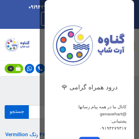
ارسال هر روزه/ پشتیبانی 09194279317
راهنمای ثبت سفارش
جستجو
0
درود همراه گرامی 🌹
جستجو در وب‌سایت
کانال ما در همه پیام رسانها:
جستجو
@genavehart
پشتیبانی:
۰۹۱۹۴۲۷۹۳۱۷
مدادپاستل کرتاکالر کد 47114 رنگ Vermillion